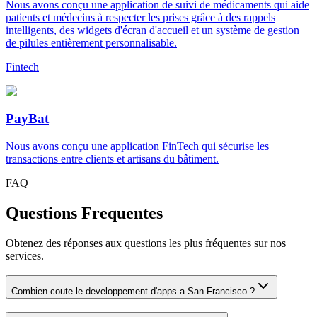
Nous avons conçu une application de suivi de médicaments qui aide
patients et médecins à respecter les prises grâce à des rappels
intelligents, des widgets d'écran d'accueil et un système de gestion
de pilules entièrement personnalisable.
Fintech
PayBat
Nous avons conçu une application FinTech qui sécurise les
transactions entre clients et artisans du bâtiment.
FAQ
Questions Frequentes
Obtenez des réponses aux questions les plus fréquentes sur nos
services.
Combien coute le developpement d'apps a San Francisco ?