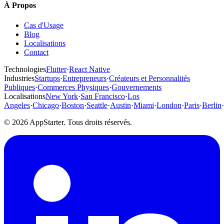
À Propos
Cas d'Usage
Blog
Localisations
Contact
Technologies
Flutter
·
React Native
Industries
Startups
·
Entrepreneurs
·
Créateurs et Personnalités
Publiques
·
Commerces Physiques
·
Gouvernements
Localisations
New York
·
San Francisco
·
Los
Angeles
·
Chicago
·
Boston
·
Seattle
·
Austin
·
Miami
·
London
·
Paris
·
Berlin
·
© 2026 AppStarter. Tous droits réservés.