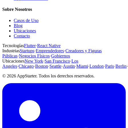
Sobre Nosotros
Casos de Uso
Blog
Ubicaciones
Contacto
Tecnologías
Flutter
·
React Native
Industrias
Startups
·
Emprendedores
·
Creadores y Figuras
Públicas
·
Negocios Físicos
·
Gobiernos
Ubicaciones
New York
·
San Francisco
·
Los
Angeles
·
Chicago
·
Boston
·
Seattle
·
Austin
·
Miami
·
London
·
Paris
·
Berlin
·
© 2026 AppStarter. Todos los derechos reservados.