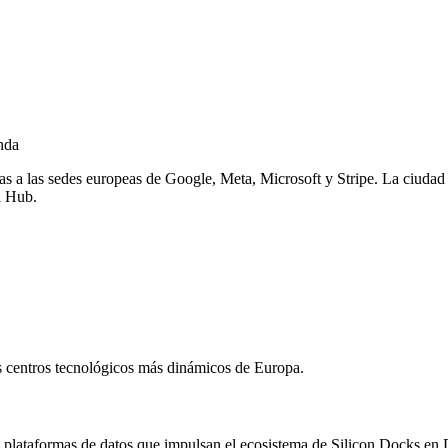
nda
as a las sedes europeas de Google, Meta, Microsoft y Stripe. La ciudad 
l Hub.
s centros tecnológicos más dinámicos de Europa.
 plataformas de datos que impulsan el ecosistema de Silicon Docks en 