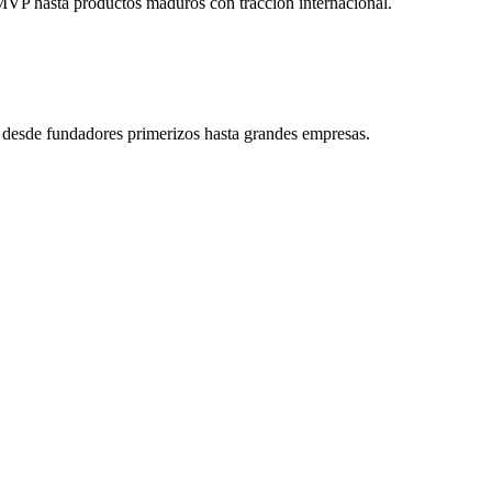
 MVP hasta productos maduros con tracción internacional.
desde fundadores primerizos hasta grandes empresas.