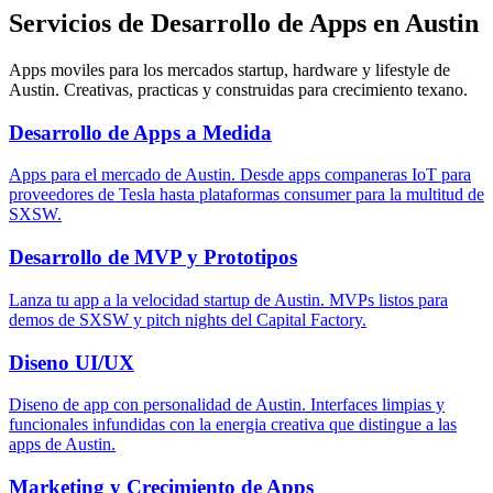
Servicios de Desarrollo de Apps en Austin
Apps moviles para los mercados startup, hardware y lifestyle de
Austin. Creativas, practicas y construidas para crecimiento texano.
Desarrollo de Apps a Medida
Apps para el mercado de Austin. Desde apps companeras IoT para
proveedores de Tesla hasta plataformas consumer para la multitud de
SXSW.
Desarrollo de MVP y Prototipos
Lanza tu app a la velocidad startup de Austin. MVPs listos para
demos de SXSW y pitch nights del Capital Factory.
Diseno UI/UX
Diseno de app con personalidad de Austin. Interfaces limpias y
funcionales infundidas con la energia creativa que distingue a las
apps de Austin.
Marketing y Crecimiento de Apps