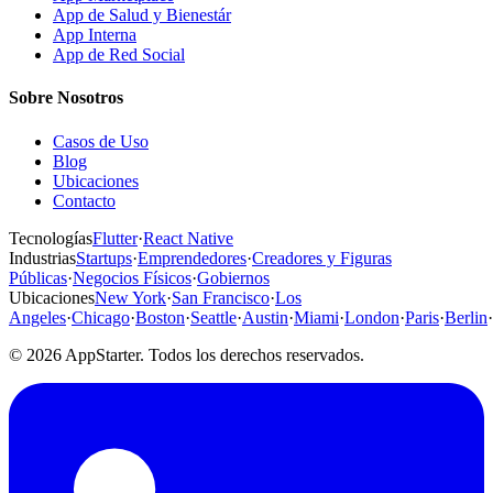
App de Salud y Bienestár
App Interna
App de Red Social
Sobre Nosotros
Casos de Uso
Blog
Ubicaciones
Contacto
Tecnologías
Flutter
·
React Native
Industrias
Startups
·
Emprendedores
·
Creadores y Figuras
Públicas
·
Negocios Físicos
·
Gobiernos
Ubicaciones
New York
·
San Francisco
·
Los
Angeles
·
Chicago
·
Boston
·
Seattle
·
Austin
·
Miami
·
London
·
Paris
·
Berlin
·
© 2026 AppStarter. Todos los derechos reservados.